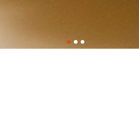
NOSOTROS
Grand Café es un lugar cálido e informal en la zona de
Retiro, creado por Patricia Scheuer y Luis Morandi, a fines de
enero de 2013.